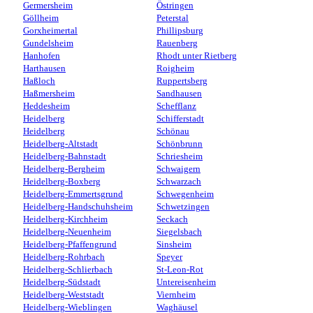
Germersheim
Östringen
Göllheim
Peterstal
Gorxheimertal
Phillipsburg
Gundelsheim
Rauenberg
Hanhofen
Rhodt unter Rietberg
Harthausen
Roigheim
Haßloch
Ruppertsberg
Haßmersheim
Sandhausen
Heddesheim
Schefflanz
Heidelberg
Schifferstadt
Heidelberg
Schönau
Heidelberg-Altstadt
Schönbrunn
Heidelberg-Bahnstadt
Schriesheim
Heidelberg-Bergheim
Schwaigern
Heidelberg-Boxberg
Schwarzach
Heidelberg-Emmertsgrund
Schwegenheim
Heidelberg-Handschuhsheim
Schwetzingen
Heidelberg-Kirchheim
Seckach
Heidelberg-Neuenheim
Siegelsbach
Heidelberg-Pfaffengrund
Sinsheim
Heidelberg-Rohrbach
Speyer
Heidelberg-Schlierbach
St-Leon-Rot
Heidelberg-Südstadt
Untereisenheim
Heidelberg-Weststadt
Viernheim
Heidelberg-Wieblingen
Waghäusel