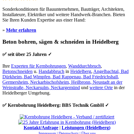
Sonderkonditionen für Bauunternehmen, Bauträger, Architekten,
Installateure, Elektriker und weitere Handwerk-Branchen. Bieten
Sie Ihren Kunden Expertise aus einer Hand:
»
Mehr erfahren
Beton bohren, sägen & schneiden in Heidelberg
✅ seit über 25 Jahren ✓
Ihre
Experten für Kernbohrungen
,
Wanddurchbruch
,
Betonschneiden
u.
Handabbruch
in
Heidelberg
,
Angelbachtal
,
Bad
Dürkheim
,
Bad Wimpfen
,
Bad Rappenau
,
Bad Friedrichshall
,
Germersheim
,
Neckarbischofsheim
,
Heilbronn
,
Neustadt an der
Weinstraße
,
Neckarsulm
,
Neckargemünd
und
weitere Orte
in der
Heidelberger Umgebung.
✅ Kernbohrung Heidelberg: BBS Technik GmbH ✓
Kontakt/Anfrage
|
Leistungen (Heidelberg)
Impressum |
Datenschutz |
Über uns