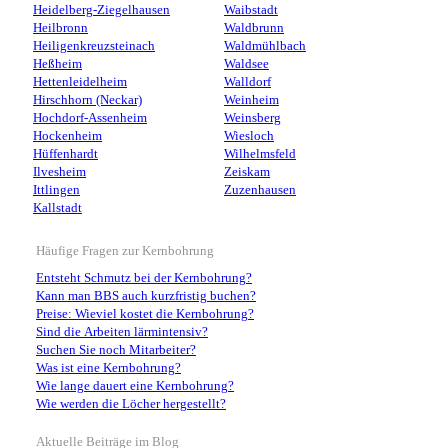
Heidelberg-Ziegelhausen
Waibstadt
Heilbronn
Waldbrunn
Heiligenkreuzsteinach
Waldmühlbach
Heßheim
Waldsee
Hettenleidelheim
Walldorf
Hirschhorn (Neckar)
Weinheim
Hochdorf-Assenheim
Weinsberg
Hockenheim
Wiesloch
Hüffenhardt
Wilhelmsfeld
Ilvesheim
Zeiskam
Ittlingen
Zuzenhausen
Kallstadt
Häufige Fragen zur Kernbohrung
Entsteht Schmutz bei der Kernbohrung?
Kann man BBS auch kurzfristig buchen?
Preise: Wieviel kostet die Kernbohrung?
Sind die Arbeiten lärmintensiv?
Suchen Sie noch Mitarbeiter?
Was ist eine Kernbohrung?
Wie lange dauert eine Kernbohrung?
Wie werden die Löcher hergestellt?
Aktuelle Beiträge im Blog