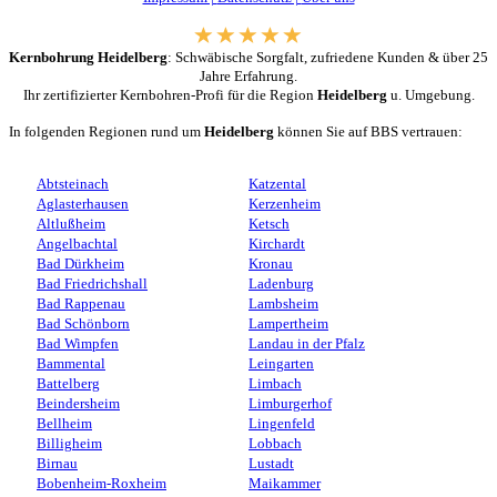
Kernbohrung Heidelberg
: Schwäbische Sorgfalt, zufriedene Kunden & über 25
Jahre Erfahrung.
Ihr zertifizierter Kernbohren-Profi für die Region
Heidelberg
u. Umgebung.
In folgenden Regionen rund um
Heidelberg
können Sie auf BBS vertrauen:
Abtsteinach
Katzental
Aglasterhausen
Kerzenheim
Altlußheim
Ketsch
Angelbachtal
Kirchardt
Bad Dürkheim
Kronau
Bad Friedrichshall
Ladenburg
Bad Rappenau
Lambsheim
Bad Schönborn
Lampertheim
Bad Wimpfen
Landau in der Pfalz
Bammental
Leingarten
Battelberg
Limbach
Beindersheim
Limburgerhof
Bellheim
Lingenfeld
Billigheim
Lobbach
Birnau
Lustadt
Bobenheim-Roxheim
Maikammer