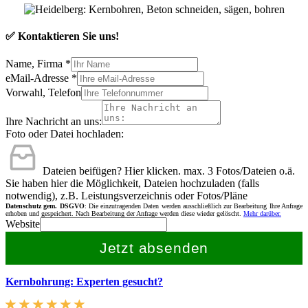
✅ Kontaktieren Sie uns!
Name, Firma
*
eMail-Adresse
*
Vorwahl, Telefon
Ihre Nachricht an uns:
Foto oder Datei hochladen:
Dateien beifügen? Hier klicken.
max. 3 Fotos/Dateien o.ä.
Sie haben hier die Möglichkeit, Dateien hochzuladen (falls
notwendig), z.B. Leistungsverzeichnis oder Fotos/Pläne
Datenschutz gem. DSGVO
: Die einzutragenden Daten werden ausschließlich zur Bearbeitung Ihre Anfrage
erhoben und gespeichert. Nach Bearbeitung der Anfrage werden diese wieder gelöscht.
Mehr darüber.
Website
Jetzt absenden
Kernbohrung: Experten gesucht?