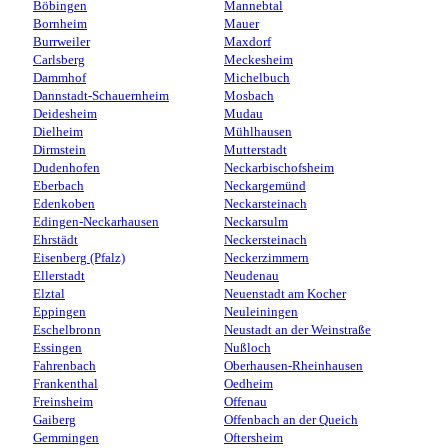
Böbingen
Mannebtal
Bornheim
Mauer
Burrweiler
Maxdorf
Carlsberg
Meckesheim
Dammhof
Michelbuch
Dannstadt-Schauernheim
Mosbach
Deidesheim
Mudau
Dielheim
Mühlhausen
Dirmstein
Mutterstadt
Dudenhofen
Neckarbischofsheim
Eberbach
Neckargemünd
Edenkoben
Neckarsteinach
Edingen-Neckarhausen
Neckarsulm
Ehrstädt
Neckersteinach
Eisenberg (Pfalz)
Neckerzimmern
Ellerstadt
Neudenau
Elztal
Neuenstadt am Kocher
Eppingen
Neuleiningen
Eschelbronn
Neustadt an der Weinstraße
Essingen
Nußloch
Fahrenbach
Oberhausen-Rheinhausen
Frankenthal
Oedheim
Freinsheim
Offenau
Gaiberg
Offenbach an der Queich
Gemmingen
Oftersheim