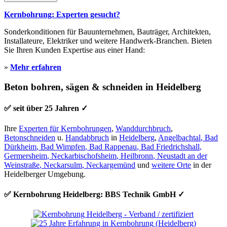
Kernbohrung: Experten gesucht?
Sonderkonditionen für Bauunternehmen, Bauträger, Architekten,
Installateure, Elektriker und weitere Handwerk-Branchen. Bieten
Sie Ihren Kunden Expertise aus einer Hand:
»
Mehr erfahren
Beton bohren, sägen & schneiden in Heidelberg
✅ seit über 25 Jahren ✓
Ihre
Experten für Kernbohrungen
,
Wanddurchbruch
,
Betonschneiden
u.
Handabbruch
in
Heidelberg
,
Angelbachtal
,
Bad
Dürkheim
,
Bad Wimpfen
,
Bad Rappenau
,
Bad Friedrichshall
,
Germersheim
,
Neckarbischofsheim
,
Heilbronn
,
Neustadt an der
Weinstraße
,
Neckarsulm
,
Neckargemünd
und
weitere Orte
in der
Heidelberger Umgebung.
✅ Kernbohrung Heidelberg: BBS Technik GmbH ✓