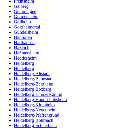
Freinsheim
Gaiberg
Gemmingen
Germersheim
Göllheim
Gorxheimertal
Gundelsheim
Hanhofen
Harthausen
Haßloch
Haßmersheim
Heddesheim
Heidelberg
Heidelberg
Heidelberg-Altstadt
Heidelberg-Bahnstadt
Heidelberg-Bergheim
Heidelberg-Boxberg
Heidelberg-Emmertsgrund
Heidelberg-Handschuhsheim
Heidelberg-Kirchheim
Heidelberg-Neuenheim
Heidelberg-Pfaffengrund
Heidelberg-Rohrbach
Heidelberg-Schlierbach