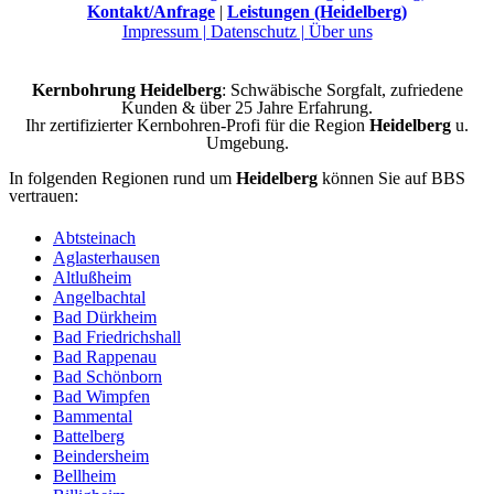
Kontakt/Anfrage
|
Leistungen (Heidelberg)
Impressum |
Datenschutz |
Über uns
Kernbohrung Heidelberg
: Schwäbische Sorgfalt, zufriedene
Kunden & über 25 Jahre Erfahrung.
Ihr zertifizierter Kernbohren-Profi für die Region
Heidelberg
u.
Umgebung.
In folgenden Regionen rund um
Heidelberg
können Sie auf BBS
vertrauen:
Abtsteinach
Aglasterhausen
Altlußheim
Angelbachtal
Bad Dürkheim
Bad Friedrichshall
Bad Rappenau
Bad Schönborn
Bad Wimpfen
Bammental
Battelberg
Beindersheim
Bellheim