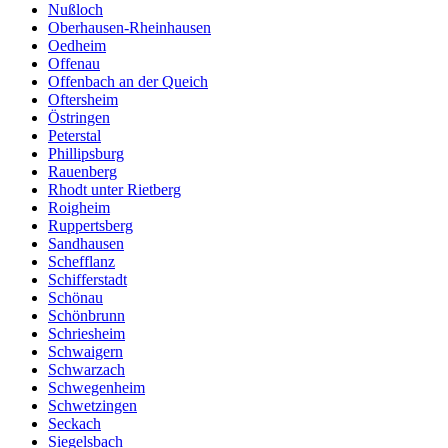
Nußloch
Oberhausen-Rheinhausen
Oedheim
Offenau
Offenbach an der Queich
Oftersheim
Östringen
Peterstal
Phillipsburg
Rauenberg
Rhodt unter Rietberg
Roigheim
Ruppertsberg
Sandhausen
Schefflanz
Schifferstadt
Schönau
Schönbrunn
Schriesheim
Schwaigern
Schwarzach
Schwegenheim
Schwetzingen
Seckach
Siegelsbach