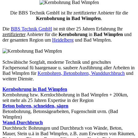
Die BBS Technik GmbH ist Ihr zertifizierter Anbieter für die
Kernbohrung in Bad Wimpfen
.
Die
BBS Technik GmbH
ist mit über 25 Jahren Erfahrung Ihr
zertifizierter
Anbieter für die
Kernbohrung
in
Bad Wimpfen
und
der gesamten Region um
Heidelberg
und Bad Wimpfen.
Schwäbische Sorgfalt, moderne Technik und geschultes
Fachpersonal
fü haargenaue u. saubere Ausführung aller Arbeiten
in
Bad Wimpfen für
Kernbohren, Betonbohren, Wanddurchbruch
und
weitere Dienste.
Kernbohrung in Bad Wimpfen
Kernbohrung bzw. Kernlochbohrung in Bad Wimpfen + 200km,
seit mehr als 25 Jahren Expertise in der Region
Beton bohren, schneiden, sägen
Betonbohrung, Betonsägearbeiten, Fugenschnitt uvm. (Bad
Wimpfen)
Wand-Durchbruch
Durchbruch: Bohrungen und Durchbruch von Wände, Beton,
Mauer, Stein u.ä in Bad Wimpfen, z.B. zum Erweitern von Räumen,