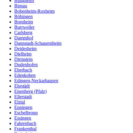
Billigheim
Birnau
Bobenheim-Roxheim
Böbingen
Bornheim
Burrweiler
Carlsberg
Dammhof
Dannstadt-Schauernheim
Deidesheim
Dielheim
Dirmstein
Dudenhofen
Eberbach
Edenkoben
Edingen-Neckarhausen
Ehrstädt
Eisenberg (Pfalz)
Ellerstadt
Elztal
Eppingen
Eschelbronn
Essingen
Fahrenbach
Frankenthal