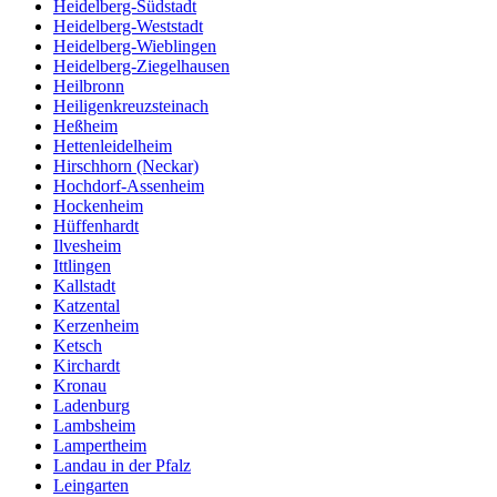
Heidelberg-Südstadt
Heidelberg-Weststadt
Heidelberg-Wieblingen
Heidelberg-Ziegelhausen
Heilbronn
Heiligenkreuzsteinach
Heßheim
Hettenleidelheim
Hirschhorn (Neckar)
Hochdorf-Assenheim
Hockenheim
Hüffenhardt
Ilvesheim
Ittlingen
Kallstadt
Katzental
Kerzenheim
Ketsch
Kirchardt
Kronau
Ladenburg
Lambsheim
Lampertheim
Landau in der Pfalz
Leingarten