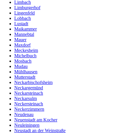
Limbach
Limburgerhof
Lingenfeld
Lobbach
Lustadt
Maikammer
Mannebtal
Mauer
Maxdorf
Meckesheim
Michelbuch
Mosbach
Mudau
Mühlhausen
Mutterstadt
Neckarbischofsheim
Neckargemünd
Neckarsteinach
Neckarsulm
Neckersteinach
Neckerzimmern
Neudenau
Neuenstadt am Kocher
Neuleiningen
Neustadt an der Weinstraße