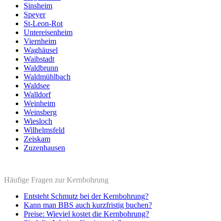
Sinsheim
Speyer
St-Leon-Rot
Untereisenheim
Viernheim
Waghäusel
Waibstadt
Waldbrunn
Waldmühlbach
Waldsee
Walldorf
Weinheim
Weinsberg
Wiesloch
Wilhelmsfeld
Zeiskam
Zuzenhausen
Häufige Fragen zur Kernbohrung
Entsteht Schmutz bei der Kernbohrung?
Kann man BBS auch kurzfristig buchen?
Preise: Wieviel kostet die Kernbohrung?