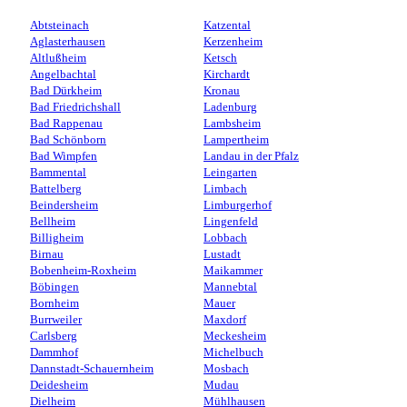
Abtsteinach
Katzental
Aglasterhausen
Kerzenheim
Altlußheim
Ketsch
Angelbachtal
Kirchardt
Bad Dürkheim
Kronau
Bad Friedrichshall
Ladenburg
Bad Rappenau
Lambsheim
Bad Schönborn
Lampertheim
Bad Wimpfen
Landau in der Pfalz
Bammental
Leingarten
Battelberg
Limbach
Beindersheim
Limburgerhof
Bellheim
Lingenfeld
Billigheim
Lobbach
Birnau
Lustadt
Bobenheim-Roxheim
Maikammer
Böbingen
Mannebtal
Bornheim
Mauer
Burrweiler
Maxdorf
Carlsberg
Meckesheim
Dammhof
Michelbuch
Dannstadt-Schauernheim
Mosbach
Deidesheim
Mudau
Dielheim
Mühlhausen