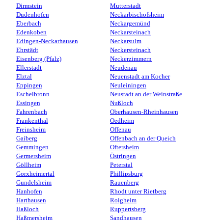
Dirmstein
Mutterstadt
Dudenhofen
Neckarbischofsheim
Eberbach
Neckargemünd
Edenkoben
Neckarsteinach
Edingen-Neckarhausen
Neckarsulm
Ehrstädt
Neckersteinach
Eisenberg (Pfalz)
Neckerzimmern
Ellerstadt
Neudenau
Elztal
Neuenstadt am Kocher
Eppingen
Neuleiningen
Eschelbronn
Neustadt an der Weinstraße
Essingen
Nußloch
Fahrenbach
Oberhausen-Rheinhausen
Frankenthal
Oedheim
Freinsheim
Offenau
Gaiberg
Offenbach an der Queich
Gemmingen
Oftersheim
Germersheim
Östringen
Göllheim
Peterstal
Gorxheimertal
Phillipsburg
Gundelsheim
Rauenberg
Hanhofen
Rhodt unter Rietberg
Harthausen
Roigheim
Haßloch
Ruppertsberg
Haßmersheim
Sandhausen