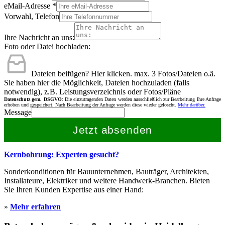
eMail-Adresse
*
Vorwahl, Telefon
Ihre Nachricht an uns:
Foto oder Datei hochladen:
Dateien beifügen? Hier klicken.
max. 3 Fotos/Dateien o.ä.
Sie haben hier die Möglichkeit, Dateien hochzuladen (falls
notwendig), z.B. Leistungsverzeichnis oder Fotos/Pläne
Datenschutz gem. DSGVO
: Die einzutragenden Daten werden ausschließlich zur Bearbeitung Ihre Anfrage
erhoben und gespeichert. Nach Bearbeitung der Anfrage werden diese wieder gelöscht.
Mehr darüber.
Message
Jetzt absenden
Kernbohrung: Experten gesucht?
Sonderkonditionen für Bauunternehmen, Bauträger, Architekten,
Installateure, Elektriker und weitere Handwerk-Branchen. Bieten
Sie Ihren Kunden Expertise aus einer Hand:
»
Mehr erfahren