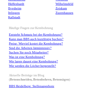
Hüffenhardt
Wilhelmsfeld
Ilvesheim
Zeiskam
Ittlingen
Zuzenhausen
Kallstadt
Häufige Fragen zur Kernbohrung
Entsteht Schmutz bei der Kernbohrung?
Kann man BBS auch kurzfristig buchen?
Preise: Wieviel kostet die Kernbohrung?
Sind die Arbeiten lärmintensiv?
Suchen Sie noch Mitarbeiter?
Was ist eine Kernbohrung?
Wie lange dauert eine Kernbohrung?
Wie werden die Löcher hergestellt?
Aktuelle Beiträge im Blog
(
Betonschneiden, Betonbohren, Betonsägen
):
BBS Heidelberg: Stellenangebote