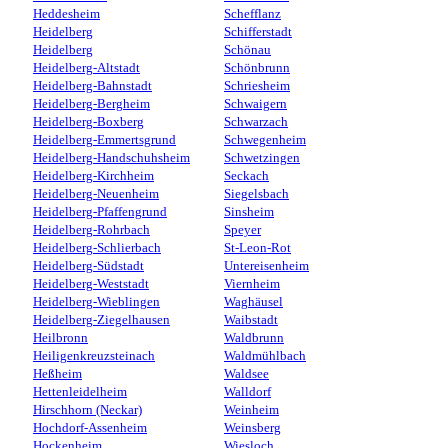
Heddesheim
Schefflanz
Heidelberg
Schifferstadt
Heidelberg
Schönau
Heidelberg-Altstadt
Schönbrunn
Heidelberg-Bahnstadt
Schriesheim
Heidelberg-Bergheim
Schwaigern
Heidelberg-Boxberg
Schwarzach
Heidelberg-Emmertsgrund
Schwegenheim
Heidelberg-Handschuhsheim
Schwetzingen
Heidelberg-Kirchheim
Seckach
Heidelberg-Neuenheim
Siegelsbach
Heidelberg-Pfaffengrund
Sinsheim
Heidelberg-Rohrbach
Speyer
Heidelberg-Schlierbach
St-Leon-Rot
Heidelberg-Südstadt
Untereisenheim
Heidelberg-Weststadt
Viernheim
Heidelberg-Wieblingen
Waghäusel
Heidelberg-Ziegelhausen
Waibstadt
Heilbronn
Waldbrunn
Heiligenkreuzsteinach
Waldmühlbach
Heßheim
Waldsee
Hettenleidelheim
Walldorf
Hirschhorn (Neckar)
Weinheim
Hochdorf-Assenheim
Weinsberg
Hockenheim
Wiesloch