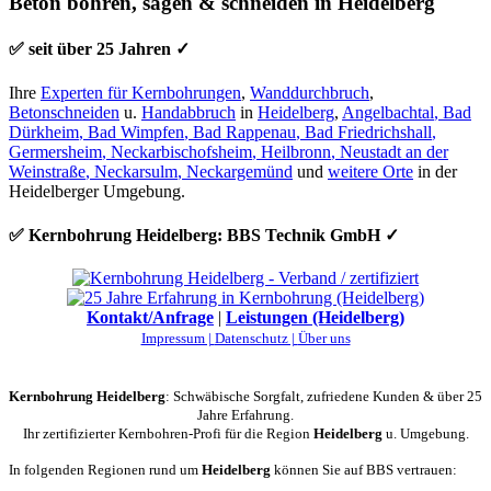
Beton bohren, sägen & schneiden in Heidelberg
✅ seit über 25 Jahren ✓
Ihre
Experten für Kernbohrungen
,
Wanddurchbruch
,
Betonschneiden
u.
Handabbruch
in
Heidelberg
,
Angelbachtal
,
Bad
Dürkheim
,
Bad Wimpfen
,
Bad Rappenau
,
Bad Friedrichshall
,
Germersheim
,
Neckarbischofsheim
,
Heilbronn
,
Neustadt an der
Weinstraße
,
Neckarsulm
,
Neckargemünd
und
weitere Orte
in der
Heidelberger Umgebung.
✅ Kernbohrung Heidelberg: BBS Technik GmbH ✓
Kontakt/Anfrage
|
Leistungen (Heidelberg)
Impressum |
Datenschutz |
Über uns
Kernbohrung Heidelberg
: Schwäbische Sorgfalt, zufriedene Kunden & über 25
Jahre Erfahrung.
Ihr zertifizierter Kernbohren-Profi für die Region
Heidelberg
u. Umgebung.
In folgenden Regionen rund um
Heidelberg
können Sie auf BBS vertrauen: