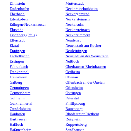
Dirmstein
Mutterstadt
Dudenhofen
Neckarbischofsheim
Eberbach
Neckargemünd
Edenkoben
Neckarsteinach
Edingen-Neckarhausen
Neckarsulm
Ehrstädt
Neckersteinach
Eisenberg (Pfalz)
Neckerzimmern
Ellerstadt
Neudenau
Elztal
Neuenstadt am Kocher
Eppingen
Neuleiningen
Eschelbronn
Neustadt an der Weinstraße
Essingen
Nußloch
Fahrenbach
Oberhausen-Rheinhausen
Frankenthal
Oedheim
Freinsheim
Offenau
Gaiberg
Offenbach an der Queich
Gemmingen
Oftersheim
Germersheim
Östringen
Göllheim
Peterstal
Gorxheimertal
Phillipsburg
Gundelsheim
Rauenberg
Hanhofen
Rhodt unter Rietberg
Harthausen
Roigheim
Haßloch
Ruppertsberg
Haßmersheim
Sandhausen