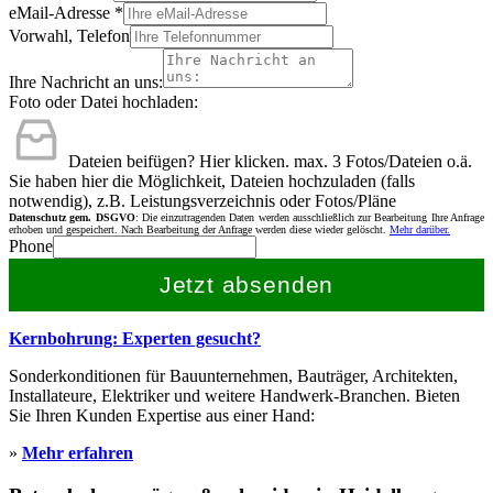
eMail-Adresse
*
Vorwahl, Telefon
Ihre Nachricht an uns:
Foto oder Datei hochladen:
Dateien beifügen? Hier klicken.
max. 3 Fotos/Dateien o.ä.
Sie haben hier die Möglichkeit, Dateien hochzuladen (falls
notwendig), z.B. Leistungsverzeichnis oder Fotos/Pläne
Datenschutz gem. DSGVO
: Die einzutragenden Daten werden ausschließlich zur Bearbeitung Ihre Anfrage
erhoben und gespeichert. Nach Bearbeitung der Anfrage werden diese wieder gelöscht.
Mehr darüber.
Phone
Jetzt absenden
Kernbohrung: Experten gesucht?
Sonderkonditionen für Bauunternehmen, Bauträger, Architekten,
Installateure, Elektriker und weitere Handwerk-Branchen. Bieten
Sie Ihren Kunden Expertise aus einer Hand:
»
Mehr erfahren