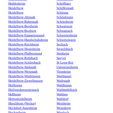
Heddesheim
Schefflanz
Heidelberg
Schifferstadt
Heidelberg
Schönau
Heidelberg-Altstadt
Schönbrunn
Heidelberg-Bahnstadt
Schriesheim
Heidelberg-Bergheim
Schwaigern
Heidelberg-Boxberg
Schwarzach
Heidelberg-Emmertsgrund
Schwegenheim
Heidelberg-Handschuhsheim
Schwetzingen
Heidelberg-Kirchheim
Seckach
Heidelberg-Neuenheim
Siegelsbach
Heidelberg-Pfaffengrund
Sinsheim
Heidelberg-Rohrbach
Speyer
Heidelberg-Schlierbach
St-Leon-Rot
Heidelberg-Südstadt
Untereisenheim
Heidelberg-Weststadt
Viernheim
Heidelberg-Wieblingen
Waghäusel
Heidelberg-Ziegelhausen
Waibstadt
Heilbronn
Waldbrunn
Heiligenkreuzsteinach
Waldmühlbach
Heßheim
Waldsee
Hettenleidelheim
Walldorf
Hirschhorn (Neckar)
Weinheim
Hochdorf-Assenheim
Weinsberg
Hockenheim
Wiesloch