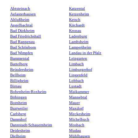
Abtsteinach
Katzental
Aglasterhausen
Kerzenheim
Altlußheim
Ketsch
Angelbachtal
Kirchardt
Bad Dürkheim
Kronau
Bad Friedrichshall
Ladenburg
Bad Rappenau
Lambsheim
Bad Schönborn
Lampertheim
Bad Wimpfen
Landau in der Pfalz
Bammental
Leingarten
Battelberg
Limbach
Beindersheim
Limburgerhof
Bellheim
Lingenfeld
Billigheim
Lobbach
Birnau
Lustadt
Bobenheim-Roxheim
Maikammer
Böbingen
Mannebtal
Bornheim
Mauer
Burrweiler
Maxdorf
Carlsberg
Meckesheim
Dammhof
Michelbuch
Dannstadt-Schauernheim
Mosbach
Deidesheim
Mudau
Dielheim
Mühlhausen