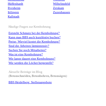
Hüffenhardt
Wilhelmsfeld
Ilvesheim
Zeiskam
Ittlingen
Zuzenhausen
Kallstadt
Häufige Fragen zur Kernbohrung
Entsteht Schmutz bei der Kernbohrung?
Kann man BBS auch kurzfristig buchen?
Preise: Wieviel kostet die Kernbohrung?
Sind die Arbeiten lärmintensiv?
Suchen Sie noch Mitarbeiter?
Was ist eine Kernbohrung?
Wie lange dauert eine Kernbohrung?
Wie werden die Löcher hergestellt?
Aktuelle Beiträge im Blog
(
Betonschneiden, Betonbohren, Betonsägen
):
BBS Heidelberg: Stellenangebote