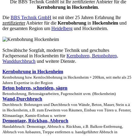
Die BBS Technik GmbH ist Ihr zertifizierter Anbieter für die
Kernbohrung in Hockenheim
.
Die
BBS Technik GmbH
ist mit über 25 Jahren Erfahrung Ihr
zertifizierter
Anbieter für die
Kernbohrung
in
Hockenheim
und
der gesamten Region um
Heidelberg
und Hockenheim.
Schwäbische Sorgfalt, moderne Technik und geschultes
Fachpersonal
in Hockenheim für
Kernbohren, Betonbohren,
Wanddurchbruch
und weitere Dienste.
Kernbohrung in Hockenheim
Kernbohrung bzw. Kernlochbohrung in Hockenheim + 200km, seit mehr als 25
Jahren Expertise in der Region
Beton bohren, schneiden, sägen
Betonbohrung, Betonsägearbeiten, Fugenschnitt uvm. (Hockenheim)
Wand-Durchbruch
Durchbruch: Bohrungen und Durchbruch von Wände, Beton, Mauer, Stein u.ä
in Hockenheim, z.B. zum Erweitern von Räumen, Einbau von Türen u. Fenster,
Klimaanlage, Kamin-Einbau u. weitere
Demontage, Rückbau, Abbruch
Handabbruch: Demontage, Abbruch u. Rückbau, z.B. Balkon-Entfernung,
Abbruch von Anbauten, Treppe entfernen u. handgeführter Abbruch in