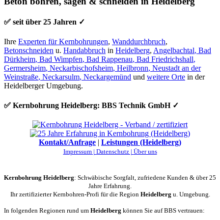
Beton bohren, sägen & schneiden in Heidelberg
✅ seit über 25 Jahren ✓
Ihre
Experten für Kernbohrungen
,
Wanddurchbruch
,
Betonschneiden
u.
Handabbruch
in
Heidelberg
,
Angelbachtal
,
Bad
Dürkheim
,
Bad Wimpfen
,
Bad Rappenau
,
Bad Friedrichshall
,
Germersheim
,
Neckarbischofsheim
,
Heilbronn
,
Neustadt an der
Weinstraße
,
Neckarsulm
,
Neckargemünd
und
weitere Orte
in der
Heidelberger Umgebung.
✅ Kernbohrung Heidelberg: BBS Technik GmbH ✓
Kontakt/Anfrage
|
Leistungen (Heidelberg)
Impressum |
Datenschutz |
Über uns
Kernbohrung Heidelberg
: Schwäbische Sorgfalt, zufriedene Kunden & über 25
Jahre Erfahrung.
Ihr zertifizierter Kernbohren-Profi für die Region
Heidelberg
u. Umgebung.
In folgenden Regionen rund um
Heidelberg
können Sie auf BBS vertrauen: