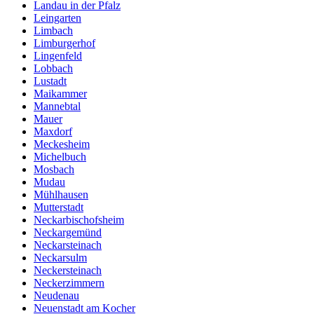
Landau in der Pfalz
Leingarten
Limbach
Limburgerhof
Lingenfeld
Lobbach
Lustadt
Maikammer
Mannebtal
Mauer
Maxdorf
Meckesheim
Michelbuch
Mosbach
Mudau
Mühlhausen
Mutterstadt
Neckarbischofsheim
Neckargemünd
Neckarsteinach
Neckarsulm
Neckersteinach
Neckerzimmern
Neudenau
Neuenstadt am Kocher