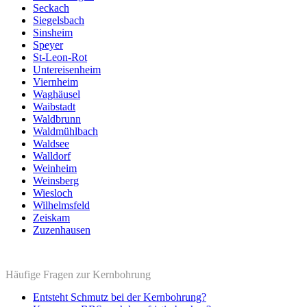
Seckach
Siegelsbach
Sinsheim
Speyer
St-Leon-Rot
Untereisenheim
Viernheim
Waghäusel
Waibstadt
Waldbrunn
Waldmühlbach
Waldsee
Walldorf
Weinheim
Weinsberg
Wiesloch
Wilhelmsfeld
Zeiskam
Zuzenhausen
Häufige Fragen zur Kernbohrung
Entsteht Schmutz bei der Kernbohrung?