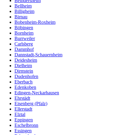
Beindersheim
Bellheim
Billigheim
Birnau
Bobenheim-Roxheim
Böbingen
Bornheim
Burrweiler
Carlsberg
Dammhof
Dannstadt-Schauernheim
Deidesheim
Dielheim
Dirmstein
Dudenhofen
Eberbach
Edenkoben
Edingen-Neckarhausen
Ehrstädt
Eisenberg (Pfalz)
Ellerstadt
Elztal
Eppingen
Eschelbronn
Essingen