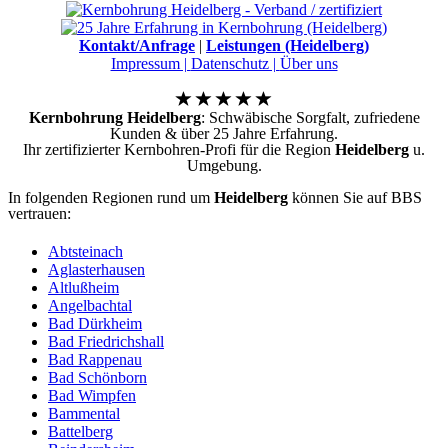
Kontakt/Anfrage
|
Leistungen (Heidelberg)
Impressum |
Datenschutz |
Über uns
Kernbohrung Heidelberg
: Schwäbische Sorgfalt, zufriedene
Kunden & über 25 Jahre Erfahrung.
Ihr zertifizierter Kernbohren-Profi für die Region
Heidelberg
u.
Umgebung.
In folgenden Regionen rund um
Heidelberg
können Sie auf BBS
vertrauen:
Abtsteinach
Aglasterhausen
Altlußheim
Angelbachtal
Bad Dürkheim
Bad Friedrichshall
Bad Rappenau
Bad Schönborn
Bad Wimpfen
Bammental
Battelberg