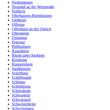
Neuleiningen
Neustadt an der Weinstraße
Nußloch
Oberhausen-Rheinhausen
Oedheim
Offenau
Offenbach an der Queich
Oftersheim
Östringen
Peterstal
Phillipsburg
Rauenberg
Rhodt unter Rietberg
Roigheim
Ruppertsberg
Sandhausen
Schefflanz
Schifferstadt
Schönau
Schönbrunn
Schriesheim
Schwaigern
Schwarzach
Schwegenheim
Schwetzingen