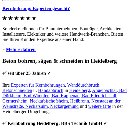
Kernbohrung: Experten gesucht?
Sonderkonditionen für Bauunternehmen, Bauträger, Architekten,
Installateure, Elektriker und weitere Handwerk-Branchen. Bieten
Sie Ihren Kunden Expertise aus einer Hand:
»
Mehr erfahren
Beton bohren, sägen & schneiden in Heidelberg
✅ seit über 25 Jahren ✓
Ihre
Experten für Kernbohrungen
,
Wanddurchbruch
,
Betonschneiden
u.
Handabbruch
in
Heidelberg
,
Angelbachtal
,
Bad
Dürkheim
,
Bad Wimpfen
,
Bad Rappenau
,
Bad Friedrichshall
,
Germersheim
,
Neckarbischofsheim
,
Heilbronn
,
Neustadt an der
Weinstraße
,
Neckarsulm
,
Neckargemünd
und
weitere Orte
in der
Heidelberger Umgebung.
✅ Kernbohrung Heidelberg: BBS Technik GmbH ✓