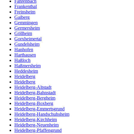
Fahrenbach
Frankenthal
Freinsheim
Gaiberg
Gemmingen
Germersheim
Göllheim
Gorxheimertal
Gundelsheim
Hanhofen
Harthausen
Haßloch
Haßmersheim
Heddesheim
Heidelberg
Heidelberg
Heidelberg-Altstadt
Heidelberg-Bahnstadt
Heidelberg-Bergheim
Heidelberg-Boxberg
Heidelberg-Emmertsgrund
Heidelberg-Handschuhsheim
Heidelberg-Kirchheim
Heidelberg-Neuenheim
Heidelberg-Pfaffengrund