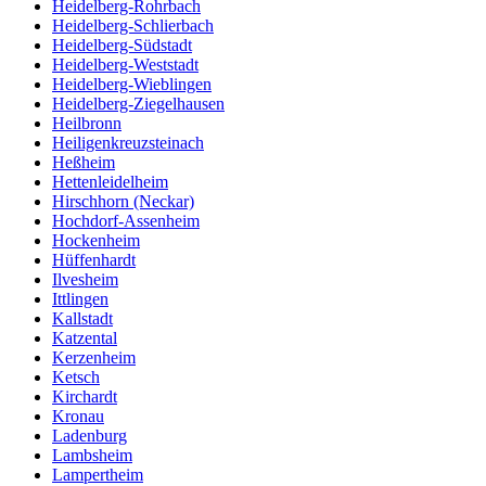
Heidelberg-Rohrbach
Heidelberg-Schlierbach
Heidelberg-Südstadt
Heidelberg-Weststadt
Heidelberg-Wieblingen
Heidelberg-Ziegelhausen
Heilbronn
Heiligenkreuzsteinach
Heßheim
Hettenleidelheim
Hirschhorn (Neckar)
Hochdorf-Assenheim
Hockenheim
Hüffenhardt
Ilvesheim
Ittlingen
Kallstadt
Katzental
Kerzenheim
Ketsch
Kirchardt
Kronau
Ladenburg
Lambsheim
Lampertheim