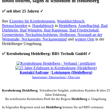
Beton bohren, sägen & schneiden in Heidelberg
✅ seit über 25 Jahren ✓
Ihre
Experten für Kernbohrungen
,
Wanddurchbruch
,
Betonschneiden
u.
Handabbruch
in
Heidelberg
,
Angelbachtal
,
Bad
Dürkheim
,
Bad Wimpfen
,
Bad Rappenau
,
Bad Friedrichshall
,
Germersheim
,
Neckarbischofsheim
,
Heilbronn
,
Neustadt an der
Weinstraße
,
Neckarsulm
,
Neckargemünd
und
weitere Orte
in der
Heidelberger Umgebung.
✅ Kernbohrung Heidelberg: BBS Technik GmbH ✓
Kontakt/Anfrage
|
Leistungen (Heidelberg)
Impressum |
Datenschutz |
Über uns
Kernbohrung Heidelberg
: Schwäbische Sorgfalt, zufriedene Kunden & über 25
Jahre Erfahrung.
Ihr zertifizierter Kernbohren-Profi für die Region
Heidelberg
u. Umgebung.
In folgenden Regionen rund um
Heidelberg
können Sie auf BBS vertrauen: