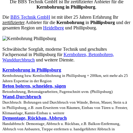
Die BBS Technik GmbH ist Ihr zertifizierter Anbieter für die
Kernbohrung in Phillipsburg
.
Die
BBS Technik GmbH
ist mit über 25 Jahren Erfahrung Ihr
zertifizierter
Anbieter für die
Kernbohrung
in
Phillipsburg
und der
gesamten Region um
Heidelberg
und Phillipsburg.
Schwäbische Sorgfalt, moderne Technik und geschultes
Fachpersonal
in Phillipsburg für
Kernbohren, Betonbohren,
Wanddurchbruch
und weitere Dienste.
Kernbohrung in Phillipsburg
Kernbohrung bzw. Kernlochbohrung in Phillipsburg + 200km, seit mehr als 25
Jahren Expertise in der Region
Beton bohren, schneiden, sägen
Betonbohrung, Betonsägearbeiten, Fugenschnitt uvm. (Phillipsburg)
Wand-Durchbruch
Durchbruch: Bohrungen und Durchbruch von Wände, Beton, Mauer, Stein u.ä
in Phillipsburg, z.B. zum Erweitern von Räumen, Einbau von Türen u. Fenster,
Klimaanlage, Kamin-Einbau u. weitere
Demontage, Rückbau, Abbruch
Handabbruch: Demontage, Abbruch u. Rückbau, z.B. Balkon-Entfernung,
Abbruch von Anbauten, Treppe entfernen u. handgeführter Abbruch in