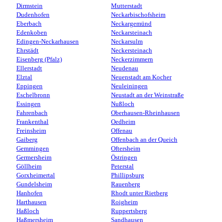
Dirmstein
Mutterstadt
Dudenhofen
Neckarbischofsheim
Eberbach
Neckargemünd
Edenkoben
Neckarsteinach
Edingen-Neckarhausen
Neckarsulm
Ehrstädt
Neckersteinach
Eisenberg (Pfalz)
Neckerzimmern
Ellerstadt
Neudenau
Elztal
Neuenstadt am Kocher
Eppingen
Neuleiningen
Eschelbronn
Neustadt an der Weinstraße
Essingen
Nußloch
Fahrenbach
Oberhausen-Rheinhausen
Frankenthal
Oedheim
Freinsheim
Offenau
Gaiberg
Offenbach an der Queich
Gemmingen
Oftersheim
Germersheim
Östringen
Göllheim
Peterstal
Gorxheimertal
Phillipsburg
Gundelsheim
Rauenberg
Hanhofen
Rhodt unter Rietberg
Harthausen
Roigheim
Haßloch
Ruppertsberg
Haßmersheim
Sandhausen