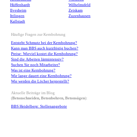
Hüffenhardt
Wilhelmsfeld
Ilvesheim
Zeiskam
Ittlingen
Zuzenhausen
Kallstadt
Häufige Fragen zur Kernbohrung
Entsteht Schmutz bei der Kernbohrung?
Kann man BBS auch kurzfristig buchen?
Preise: Wieviel kostet die Kernbohrung?
Sind die Arbeiten lärmintensiv?
Suchen Sie noch Mitarbeiter?
Was ist eine Kernbohrung?
Wie lange dauert eine Kernbohrung?
Wie werden die Löcher hergestellt?
Aktuelle Beiträge im Blog
(
Betonschneiden, Betonbohren, Betonsägen
):
BBS Heidelberg: Stellenangebote