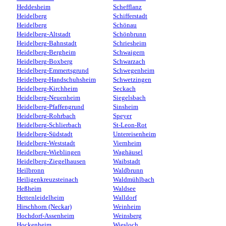
Heddesheim
Schefflanz
Heidelberg
Schifferstadt
Heidelberg
Schönau
Heidelberg-Altstadt
Schönbrunn
Heidelberg-Bahnstadt
Schriesheim
Heidelberg-Bergheim
Schwaigern
Heidelberg-Boxberg
Schwarzach
Heidelberg-Emmertsgrund
Schwegenheim
Heidelberg-Handschuhsheim
Schwetzingen
Heidelberg-Kirchheim
Seckach
Heidelberg-Neuenheim
Siegelsbach
Heidelberg-Pfaffengrund
Sinsheim
Heidelberg-Rohrbach
Speyer
Heidelberg-Schlierbach
St-Leon-Rot
Heidelberg-Südstadt
Untereisenheim
Heidelberg-Weststadt
Viernheim
Heidelberg-Wieblingen
Waghäusel
Heidelberg-Ziegelhausen
Waibstadt
Heilbronn
Waldbrunn
Heiligenkreuzsteinach
Waldmühlbach
Heßheim
Waldsee
Hettenleidelheim
Walldorf
Hirschhorn (Neckar)
Weinheim
Hochdorf-Assenheim
Weinsberg
Hockenheim
Wiesloch