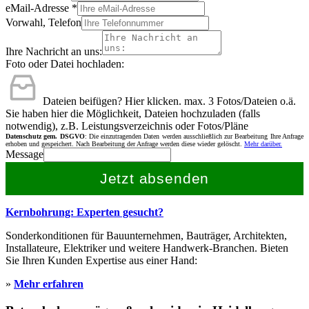
eMail-Adresse
*
Vorwahl, Telefon
Ihre Nachricht an uns:
Foto oder Datei hochladen:
Dateien beifügen? Hier klicken.
max. 3 Fotos/Dateien o.ä.
Sie haben hier die Möglichkeit, Dateien hochzuladen (falls
notwendig), z.B. Leistungsverzeichnis oder Fotos/Pläne
Datenschutz gem. DSGVO
: Die einzutragenden Daten werden ausschließlich zur Bearbeitung Ihre Anfrage
erhoben und gespeichert. Nach Bearbeitung der Anfrage werden diese wieder gelöscht.
Mehr darüber.
Message
Jetzt absenden
Kernbohrung: Experten gesucht?
Sonderkonditionen für Bauunternehmen, Bauträger, Architekten,
Installateure, Elektriker und weitere Handwerk-Branchen. Bieten
Sie Ihren Kunden Expertise aus einer Hand:
»
Mehr erfahren