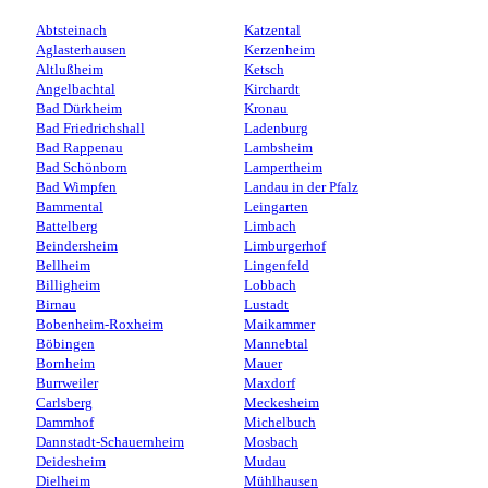
Abtsteinach
Katzental
Aglasterhausen
Kerzenheim
Altlußheim
Ketsch
Angelbachtal
Kirchardt
Bad Dürkheim
Kronau
Bad Friedrichshall
Ladenburg
Bad Rappenau
Lambsheim
Bad Schönborn
Lampertheim
Bad Wimpfen
Landau in der Pfalz
Bammental
Leingarten
Battelberg
Limbach
Beindersheim
Limburgerhof
Bellheim
Lingenfeld
Billigheim
Lobbach
Birnau
Lustadt
Bobenheim-Roxheim
Maikammer
Böbingen
Mannebtal
Bornheim
Mauer
Burrweiler
Maxdorf
Carlsberg
Meckesheim
Dammhof
Michelbuch
Dannstadt-Schauernheim
Mosbach
Deidesheim
Mudau
Dielheim
Mühlhausen